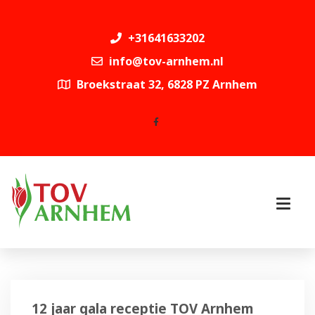
+31641633202
info@tov-arnhem.nl
Broekstraat 32, 6828 PZ Arnhem
12 jaar gala receptie TOV Arnhem