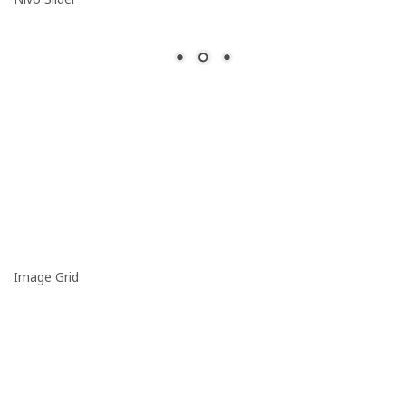
Image Grid