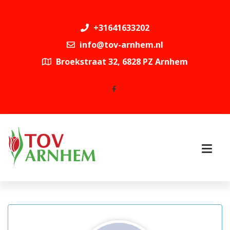
+31641633202
info@tov-arnhem.nl
Broekstraat 32, 6828 PZ Arnhem