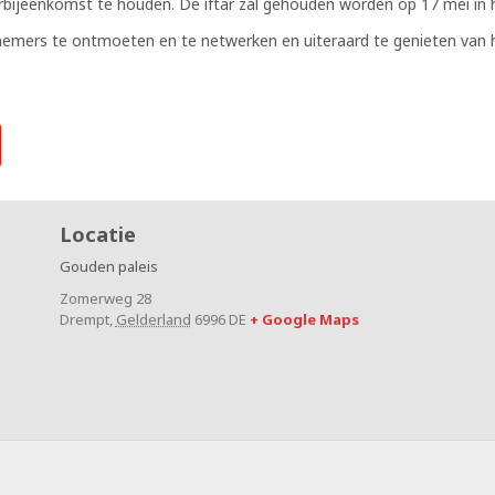
arbijeenkomst te houden. De iftar zal gehouden worden op 17 mei in
emers te ontmoeten en te netwerken en uiteraard te genieten van he
Locatie
Gouden paleis
Zomerweg 28
Drempt
,
Gelderland
6996 DE
+ Google Maps