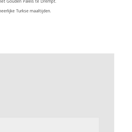
 het Gouden Paleis te Drempt.
erlijke Turkse maaltijden.