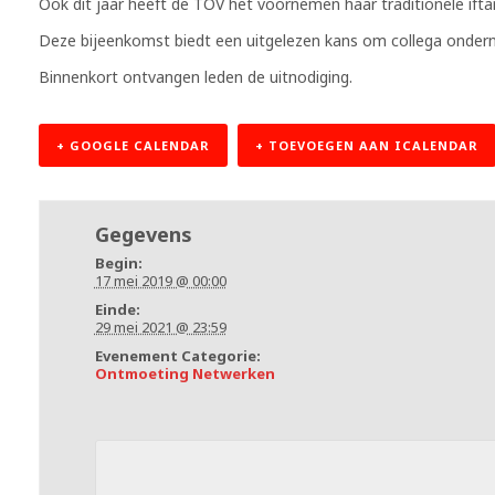
Ook dit jaar heeft de TOV het voornemen haar traditionele ift
Deze bijeenkomst biedt een uitgelezen kans om collega ondern
Binnenkort ontvangen leden de uitnodiging.
+ GOOGLE CALENDAR
+ TOEVOEGEN AAN ICALENDAR
Gegevens
Begin:
17 mei 2019 @ 00:00
Einde:
29 mei 2021 @ 23:59
Evenement Categorie:
Ontmoeting Netwerken